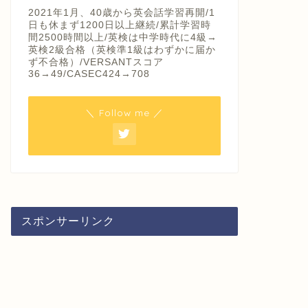
2021年1月、40歳から英会話学習再開/1
日も休まず1200日以上継続/累計学習時
間2500時間以上/英検は中学時代に4級→
英検2級合格（英検準1級はわずかに届か
ず不合格）/VERSANTスコア
36→49/CASEC424→708
＼ Follow me ／
スポンサーリンク