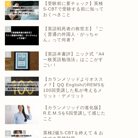
【受験前に要チェック】英検
3
S-CBTで受験する前に知って
おくべきこと
【英語戦死者の救世主】『ご
4
く普通の外国人・がっちゃ
ん』って何者？
【英語本書評】ニック式『A4
5
一枚英語勉強法』はここがす
ごい！
【カランメソッドよりオスス
6
メ？】QQ EnglishのREMSを
100回受講した私が考えるメ
リット・デメリット
【カランメソッドの進化版】
7
R.E.M.Sを5回受講して感じた
こと
英検2級S-CBTを終えて & お
8