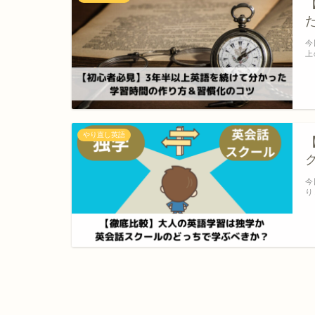
今
上
やり直し英語
今
り