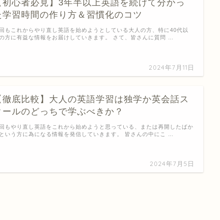
【初心者必見】3年半以上英語を続けて分かっ
た学習時間の作り方＆習慣化のコツ
回もこれからやり直し英語を始めようとしている大人の方、特に40代以
の方に有益な情報をお届けしていきます。 さて、皆さんに質問 …
2024年7月11日
【徹底比較】大人の英語学習は独学か英会話ス
クールのどっちで学ぶべきか？
回もやり直し英語をこれから始めようと思っている、または再開したばか
という方に為になる情報を発信していきます。 皆さんの中にこ …
2024年7月5日