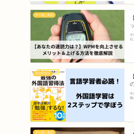
やり直し英語
今
伝
英語学習法
【
今
籍
やり直し英語