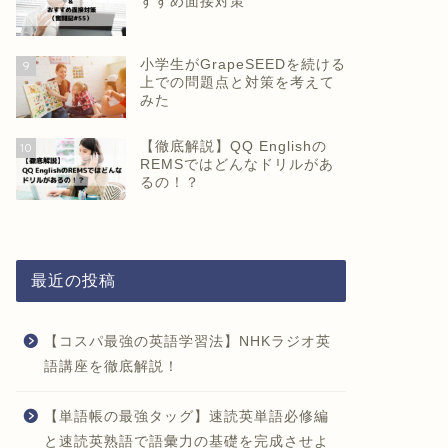
すすめ面接対策
小学生がGrapeSEEDを続ける
9
上での問題点と対策を考えて
みた
【徹底解説】QQ Englishの
10
REMSではどんなドリルがあ
るの！？
最近の投稿
【コスパ最強の英語学習法】NHKラジオ英
語講座を徹底解説！
【単語帳の最強タッグ】速読英単語必修編
と速読英熟語で語彙力の基礎を完成させよ