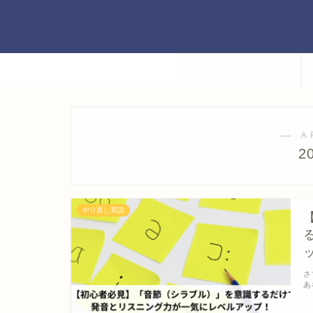
― A
2
やり直し英語
さ
あ