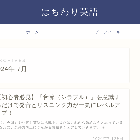
はちわり英語
ホーム
プロフィール
RCHIVES ―
024年 7月
【初心者必見】「音節（シラブル）」を意識す
るだけで発音とリスニング力が一気にレベルア
ップ！
て、今回もやり直し英語に挑戦中、またはこれから始めようと思っている
なたに、英語力向上につながる情報をシェアしていきます。 今 …
2024年7月29日