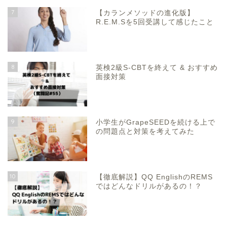
7
【カランメソッドの進化版】
R.E.M.Sを5回受講して感じたこと
8
英検2級S-CBTを終えて & おすすめ
面接対策
9
小学生がGrapeSEEDを続ける上で
の問題点と対策を考えてみた
10
【徹底解説】QQ EnglishのREMS
ではどんなドリルがあるの！？