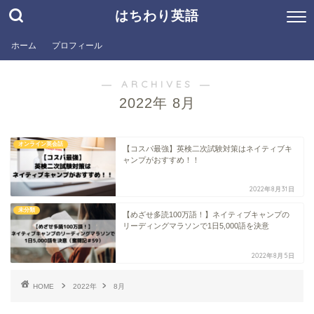
はちわり英語
ホーム
プロフィール
― ARCHIVES ―
2022年 8月
オンライン英会話
【コスパ最強】英検二次試験対策はネイティブキ
ャンプがおすすめ！！
2022年8月31日
未分類
【めざせ多読100万語！】ネイティブキャンプの
リーディングマラソンで1日5,000語を決意
2022年8月5日
HOME
2022年
8月