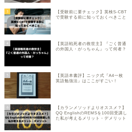
3
【受験前に要チェック】英検S-CBT
で受験する前に知っておくべきこと
4
【英語戦死者の救世主】『ごく普通
の外国人・がっちゃん』って何者？
5
【英語本書評】ニック式『A4一枚
英語勉強法』はここがすごい！
6
【カランメソッドよりオススメ？】
QQ EnglishのREMSを100回受講し
た私が考えるメリット・デメリット