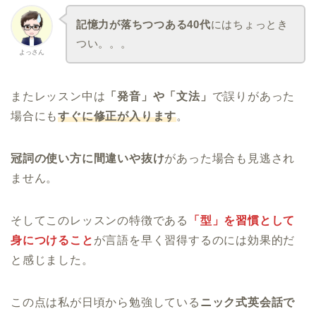
記憶力が落ちつつある40代
にはちょっとき
つい。。。
よっさん
またレッスン中は
「発音」や「文法」
で誤りがあった
場合にも
すぐに修正が入ります
。
冠詞の使い方に間違いや抜け
があった場合も見逃され
ません。
そしてこのレッスンの特徴である
「型」を習慣として
身につけること
が言語を早く習得するのには効果的だ
と感じました。
この点は私が日頃から勉強している
ニック式英会話で