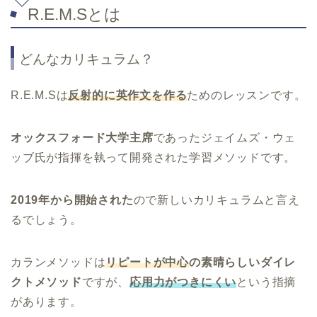
R.E.M.Sとは
どんなカリキュラム？
R.E.M.Sは
反射的に英作文を作る
ためのレッスンです。
オックスフォード大学主席
であったジェイムズ・ウェ
ッブ氏が指揮を執って開発された学習メソッドです。
2019年から開始された
ので新しいカリキュラムと言え
るでしょう。
カランメソッドは
リピートが中心
の素晴らしいダイレ
クトメソッド
ですが、
応用力がつきにくい
という指摘
があります。