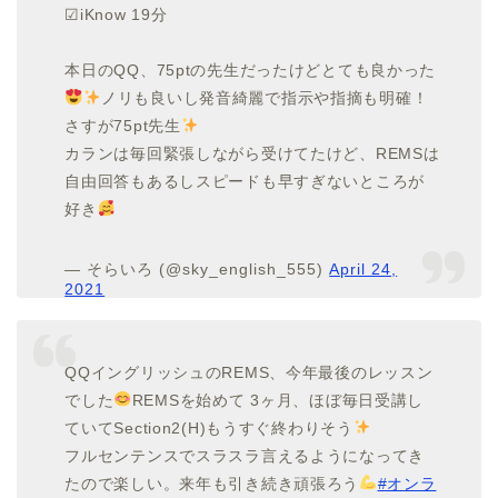
☑︎iKnow 19分
本日のQQ、75ptの先生だったけどとても良かった
ノリも良いし発音綺麗で指示や指摘も明確！
さすが75pt先生
カランは毎回緊張しながら受けてたけど、REMSは
自由回答もあるしスピードも早すぎないところが
好き
— そらいろ (@sky_english_555)
April 24,
2021
QQイングリッシュのREMS、今年最後のレッスン
でした
REMSを始めて 3ヶ月、ほぼ毎日受講し
ていてSection2(H)もうすぐ終わりそう
フルセンテンスでスラスラ言えるようになってき
たので楽しい。来年も引き続き頑張ろう
#オンラ