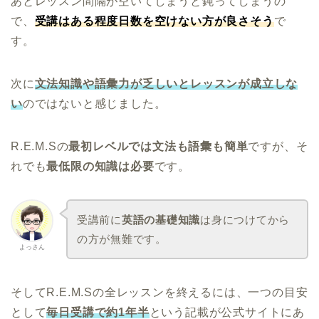
あとレッスン間隔が空いてしまうと鈍ってしまうの
で、
受講はある程度日数を空けない方が良さそう
で
す。
次に
文法知識や語彙力が乏しいとレッスンが成立しな
い
のではないと感じました。
R.E.M.Sの
最初レベルでは文法も語彙も簡単
ですが、そ
れでも
最低限の知識は必要
です。
受講前に
英語の基礎知識
は身につけてから
の方が無難です。
よっさん
そしてR.E.M.Sの全レッスンを終えるには、一つの目安
として
毎日受講で約1年半
という記載が公式サイトにあ