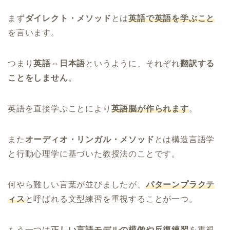
まず
ダイレクト・メソッド
とは
英語で英語を学ぶこと
を言います。
つまり
英語⇔日本語
というように、それぞれ
翻訳する
ことをしません
。
英語を直接学ぶことにより
英語脳が作られます
。
また
オーディオ・リンガル・メソッド
とは構造言語学
と行動心理学に基づいた教授法のことです。
何やら難しい言葉が並びましたが、
パターンプラクテ
ィス
と呼ばれる文型練習を重視することが一つ。
もう一つは
正しい言語モデルの模倣や反復練習
を重視