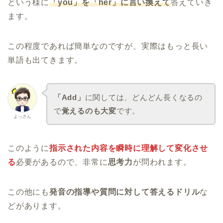
という様に
「you」を「her」に言い換えて
答えていき
ます。
この程度であれば簡単なのですが、実際はもっと長い
単語も出てきます。
「Add」
に関しては、どんどん長くなるの
で
覚えるのも大変
です。
よっさん
このように
指示された内容を瞬時に理解して変化させ
る
必要があるので、非常に
思考力
が問われます。
この他にも
発音の指導や質問に対して答えるドリル
な
どがあります。