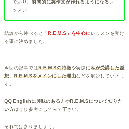
であり、
瞬間的に英作文が作れるようになる
レ
ッスン
結論から述べると
「R.E.M.S」を中心に
レッスンを受け
る事に決めました。
今回の記事では
R.E.M.Sの特徴
や実際に
私が受講した感
想
、
R.E.M.Sをメインにした理由
などを解説していきま
す。
QQ Englishに興味のある方
や
R.E.M.Sについて知りた
い方
はぜひ参考にしてみて下さい。
それでは参りましょう。