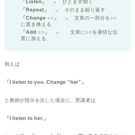
「Listen」
→ ひとまず聞く
「Repeat」
→ そのまま繰り返す
「Change ○○」
→ 文章の一部分を○○
に置き換える
「Add ○○」
→ 文章に○○を適切な位
置に加える
例えば
「I listen to you. Change “her”」
と教師が指示を出した場合に、受講者は
「I listen to her.」