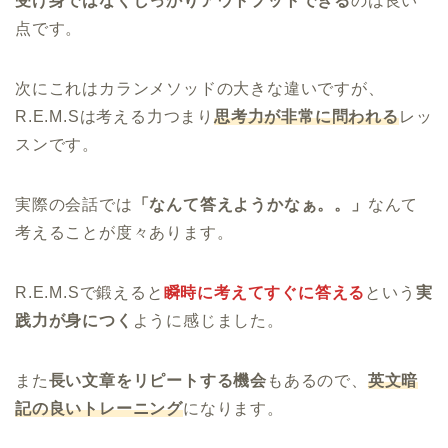
受け身ではなくしっかりアウトプットできる
のは良い
点です。
次にこれはカランメソッドの大きな違いですが、
R.E.M.Sは考える力つまり
思考力が非常に問われる
レッ
スンです。
実際の会話では
「なんて答えようかなぁ。。」
なんて
考えることが度々あります。
R.E.M.Sで鍛えると
瞬時に考えてすぐに答える
という
実
践力が身につく
ように感じました。
また
長い文章をリピートする機会
もあるので、
英文暗
記の良いトレーニング
になります。