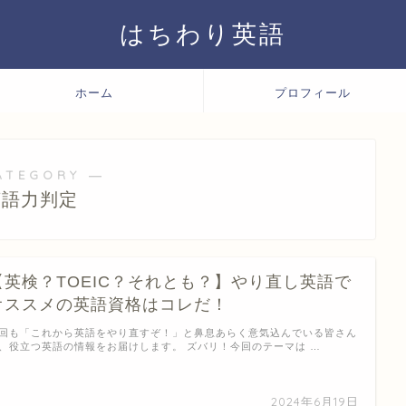
はちわり英語
ホーム
プロフィール
ATEGORY ―
英語力判定
【英検？TOEIC？それとも？】やり直し英語で
オススメの英語資格はコレだ！
回も「これから英語をやり直すぞ！」と鼻息あらく意気込んでいる皆さん
、役立つ英語の情報をお届けします。 ズバリ！今回のテーマは …
2024年6月19日