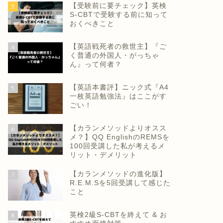
【受験前に要チェック】英検
3
S-CBTで受験する前に知って
おくべきこと
【英語戦死者の救世主】『ご
4
く普通の外国人・がっちゃ
ん』って何者？
【英語本書評】ニック式『A4
5
一枚英語勉強法』はここがす
ごい！
【カランメソッドよりオスス
6
メ？】QQ EnglishのREMSを
100回受講した私が考えるメ
リット・デメリット
【カランメソッドの進化版】
7
R.E.M.Sを5回受講して感じた
こと
英検2級S-CBTを終えて & お
8