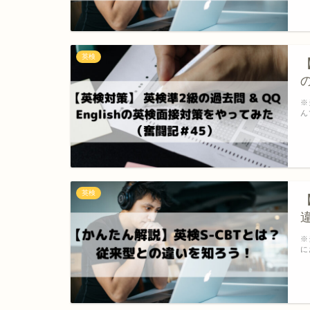
英検
※
ん
英検
※
に