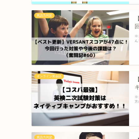
英語力判定
※
ん
オンライン英会話
※
方
英語力判定