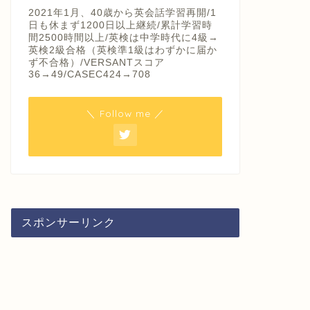
2021年1月、40歳から英会話学習再開/1
日も休まず1200日以上継続/累計学習時
間2500時間以上/英検は中学時代に4級→
英検2級合格（英検準1級はわずかに届か
ず不合格）/VERSANTスコア
36→49/CASEC424→708
＼ Follow me ／
スポンサーリンク