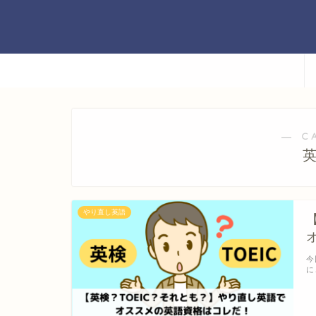
― C
やり直し英語
今
に