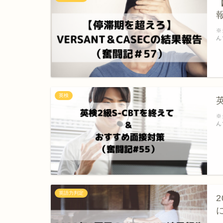
※
ん
英検
※
ん
英語力判定