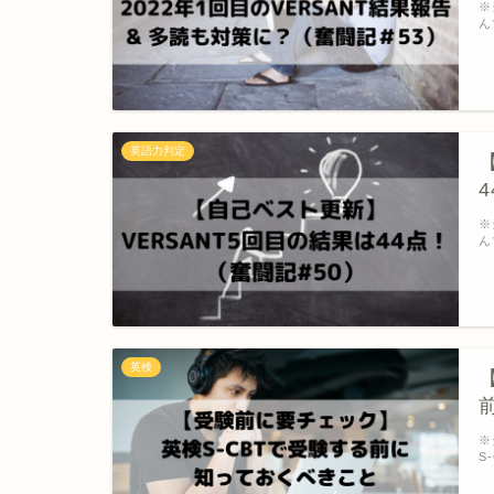
※
ん
英語力判定
※
ん
英検
※
S