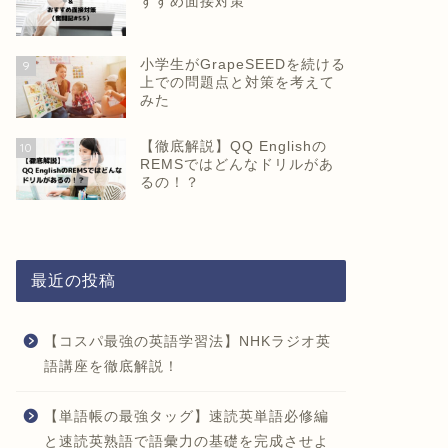
すすめ面接対策
小学生がGrapeSEEDを続ける
9
上での問題点と対策を考えて
みた
【徹底解説】QQ Englishの
10
REMSではどんなドリルがあ
るの！？
最近の投稿
【コスパ最強の英語学習法】NHKラジオ英
語講座を徹底解説！
【単語帳の最強タッグ】速読英単語必修編
と速読英熟語で語彙力の基礎を完成させよ